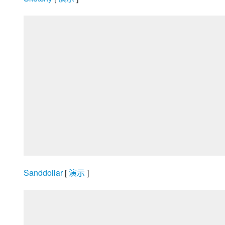
Sanddollar
 [
 演示 
]