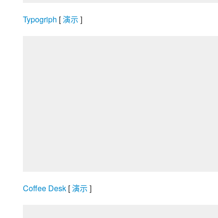
Typogriph
 [
 演示 
]
Coffee Desk
 [
 演示 
]