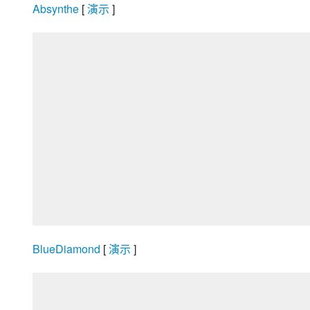
Absynthe
 [
 演示 
]
BlueDiamond
 [
 演示 
]