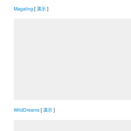
Magaling
 [
 演示 
]
WildDreams
 [
 演示 
]