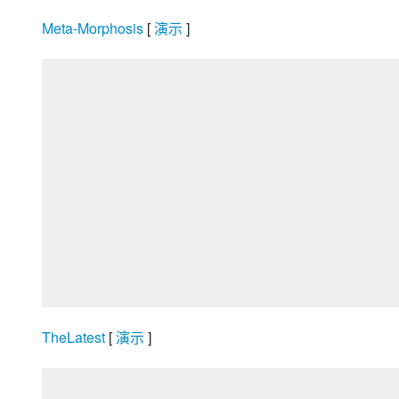
Meta-Morphosis
 [
 演示 
]
TheLatest
 [
 演示 
]