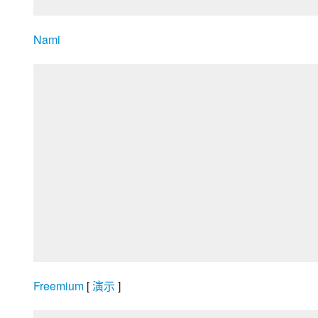
Nami
Freemium
 [
 演示 
]