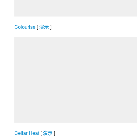
Colourise
 [
 演示 
]
Cellar Heat
 [
 演示 
]