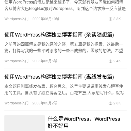
使用WordPress的博友是越来越多了，今天就有朋友问我如何把博
客从博客大巴BlogBus搬到Wordpress。听到这个请求第一反应就是
通过RSS转成xml然后导入到WordP…
Wordpress入门
2009年06月10号
3.3K
使用WordPress构建独立博客指南 (杂谈随想篇)
之前写的四篇博文是我的经验之谈，第五篇是我的探索，这最后一
篇，打算写我的一些平时思考的一些不成熟的，零散的想法，希望
能与广大独立博客作者共同探讨。 我在下笔之前有些犹豫，因为脱
Wordpress入门
2008年05月6号
2.4K
离技…
使用WordPress构建独立博客指南 (离线发布篇)
本文题目叫离线发布篇，顾名思义，这里主要说说离线发布博客使
用的工具。自从有了独立博客之后，百花齐放,大家想写什么，就写
什么，特别是使用国外博客主机的朋友更是可以天马行空，畅所欲
Wordpress入门
2008年05月2号
2.8K
言了…
什么是WordPress，WordPress
好不好用