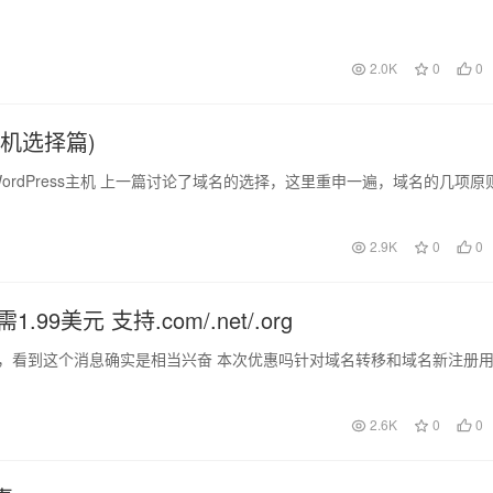
2.0K
0
0
主机选择篇)
何选择WordPress主机 上一篇讨论了域名的选择，这里重申一遍，域名的几项原
2.9K
0
0
9美元 支持.com/.net/.org
出来了，看到这个消息确实是相当兴奋 本次优惠吗针对域名转移和域名新注册
2.6K
0
0