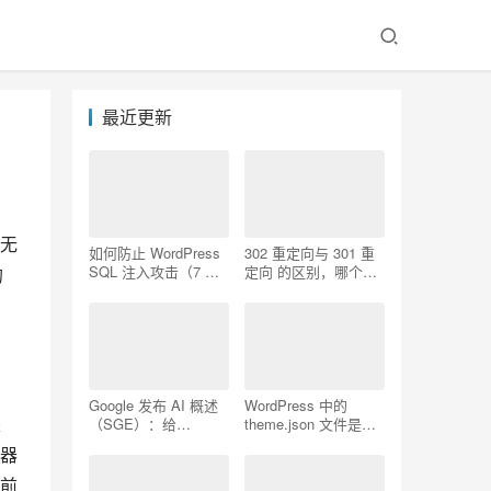
最近更新
，无
如何防止 WordPress
302 重定向与 301 重
SQL 注入攻击（7 个
定向 的区别，哪个更
的
技巧）
好用
Google 发布 AI 概述
WordPress 中的
是
（SGE）：给
theme.json 文件是什
WordPress 用户的 7
么以及如何使用它
器
个提示
前