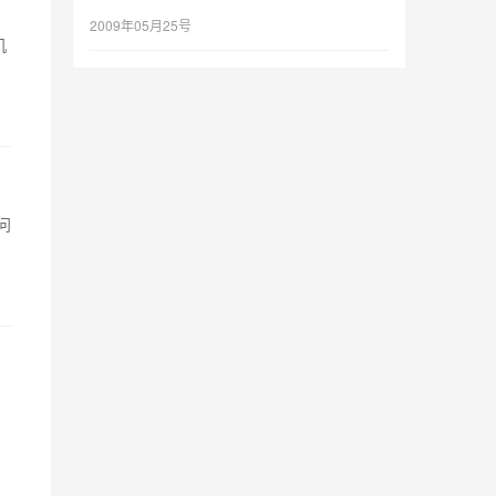
2009年05月25号
机
问