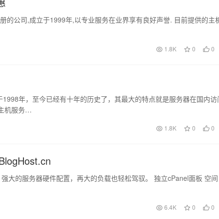
惠
机及域名注册的公司,成立于1999年,以专业服务在业界享有良好声誉. 目前提供的主
1.8K
0
0
立于1998年，至今已经有十年的历史了，其最大的特点就是服务器在国内访
主机服务…
1.8K
0
0
ogHost.cn
。 强大的服务器硬件配置，再大的负载也轻松驾驭。 独立cPanel面板 空间
6.4K
0
0