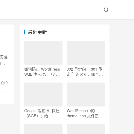
最近更新
使得
工智
如何防止 WordPress
302 重定向与 301 重
SQL 注入攻击（7 个
定向 的区别，哪个更
技巧）
好用
0
Google 发布 AI 概述
WordPress 中的
（SGE）：给
theme.json 文件是什
WordPress 用户的 7
么以及如何使用它
个提示