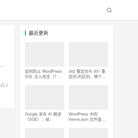
最近更新
合作
如何防止 WordPress
302 重定向与 301 重
SQL 注入攻击（7 个
定向 的区别，哪个更
技巧）
好用
0
Google 发布 AI 概述
WordPress 中的
（SGE）：给
theme.json 文件是什
WordPress 用户的 7
么以及如何使用它
个提示