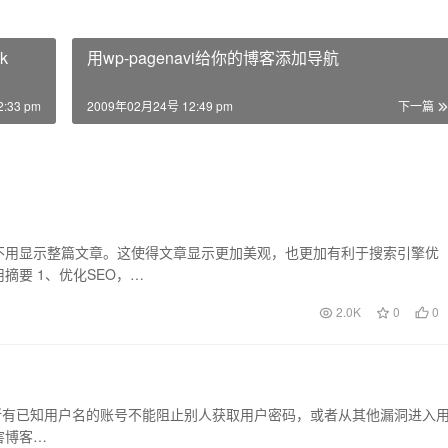
k
用wp-pagenavi给你的博客添加导航
:33 pm
2009年02月24号 12:49 pm
下一篇
不用显示整篇文章。这使得文章显示更加美观，也更加有利于搜索引擎优
要 1、优化SEO，…
2.0K
0
0
删除所有已知用户名的账号不能阻止别人获取用户密码，或者从其他漏洞进入
害博客…