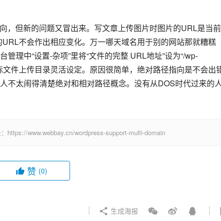
进行转向，但新的问题又冒出来。写文章上传图片时图片的URL是当
的URL不会作出相应变化。万一哪天域名用于别的网站那就糟糕
中“设置-杂项”里将“文件的完整 URL地址”设为“/wp-
以根据实际文件上传目录灵活设定。原因很简单，绝对路径指向是不会出错
人不太闹得清楚绝对和相对路径概念。没有从DOS时代过来的
.webbay.cn/wordpress-support-multi-domain
赞
(0)
生成海报