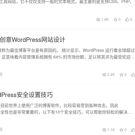
线分享工具网站，它不仅仅支持一般的文本格式，最主要的是支持CSS、PHP、
1.9K
0
0
创意WordPress网站设计
ss 被称为最佳博客平台是有原因的。 统计显示，WordPress 运行着全球超过
站，这意味着内容管理系统拥有 64% 的市场份额，足以将其评为最受欢迎…
9号
2.4K
0
dPress安全设置技巧
ess是目前世界上使用广泛的博客软件，比较容易受到各种攻击，因此
ess安全性也是非常重要的，以下有10个安全技巧，可以帮助你轻松的解决
s安全…
6号
1.1K
0