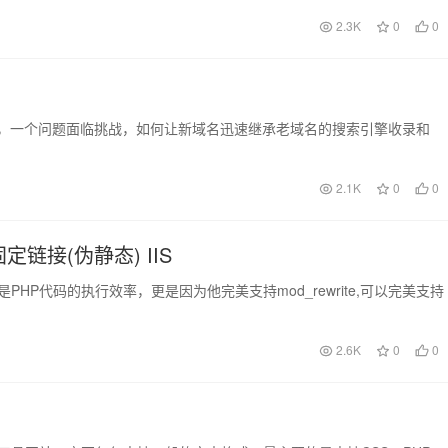
2.3K
0
0
ta.org，一个问题面临挑战，如何让新域名迅速继承老域名的搜索引擎收录和
2.1K
0
0
固定链接(伪静态) IIS
仅是PHP代码的执行效率，更是因为他完美支持mod_rewrite,可以完美支持
2.6K
0
0