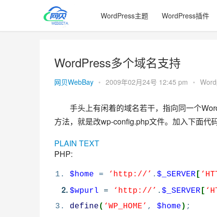
WordPress主题
WordPress插件
WordPress多个域名支持
网贝WebBay
•
2009年02月24号 12:45 pm
•
Wor
手头上有闲着的域名若干，指向同一个Word
方法，就是改wp-config.php文件。加入下面代
PLAIN TEXT
PHP:
$home
=
‘http://’
.
$_SERVER
[
‘HT
$wpurl
=
‘http://’
.
$_SERVER
[
‘H
define
(
‘WP_HOME’
,
$home
)
;