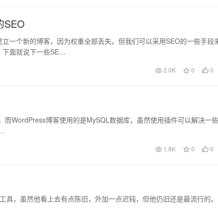
SEO
立一个新的博客，因为权重全部丢失。但我们可以采用SEO的一些手段
下面就说下一些SE…
2.0K
0
0
而WordPress博客使用的是MySQL数据库，虽然使用插件可以解决一
…
1.8K
0
0
的网站分析工具，虽然他看上去有点陈旧，外加一点迟钝，但他仍旧还是最流行的。