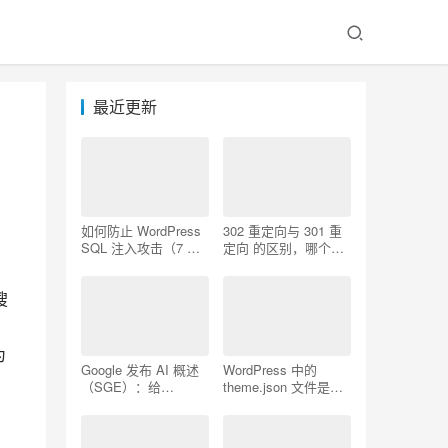
最近更新
如何防止 WordPress
302 重定向与 301 重
SQL 注入攻击（7 个
定向 的区别，哪个更
技巧）
好用
搜
为
Google 发布 AI 概述
WordPress 中的
（SGE）：给
theme.json 文件是什
WordPress 用户的 7
么以及如何使用它
个提示