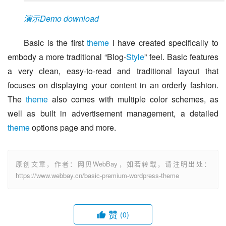
演示Demo
download
Basic is the first 
theme
 I have created specifically to 
embody a more traditional “Blog-
Style
” feel. Basic features 
a very clean, easy-to-read and traditional layout that 
focuses on displaying your content in an orderly fashion. 
The 
theme
 also comes with multiple color schemes, as 
well as built in advertisement management, a detailed 
theme
 options page and more.
原创文章，作者：网贝WebBay，如若转载，请注明出处：
https://www.webbay.cn/basic-premium-wordpress-theme
赞
(0)