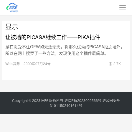
显示
让被墙的PICASA继续工作——PIKA插件
是在忍受不住GFW的无法无天，将那么优秀的PICASA拒之墙外，
所以在网上搜罗了一些方法。发现使用这个插件最简单。
PIKA介绍：
Web资源
2009年07月24号
2.7K
插件用途：将图片缓存在自己指定的服务器上，提高图片访问速
度，或者将国内无法访问的图片正确的显示在blog上；虽然给服务
器增加了流量，但是为了显示被墙的PICASA，我觉得值得的。
使用条件：必须有可以访问被墙相册（如：PICASA）的空间，比
如国外主机；
Copyright © 2023
网贝
版权所有
沪ICP备2023009566号
沪公网安备
31011502401614号