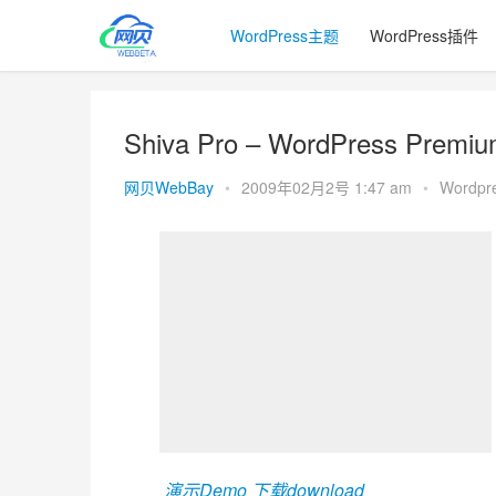
WordPress主题
WordPress插件
Shiva Pro – WordPress Premi
网贝WebBay
•
2009年02月2号 1:47 am
•
Wordp
演示Demo 
下载download