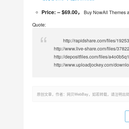
Price: – $69.00，
Buy NowAll Themes ar
Quote:
http://rapidshare.com/files/192
http://www.live-share.com/files/3782
http://depositfiles.com/files/a4o0b5q1
http://www.uploadjockey.com/downl
原创文章，作者：网贝WebBay，如若转载，请注明出处：https://www