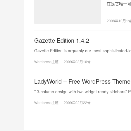
在是它唯一可
2008年10月1
Gazette Edition 1.4.2
Gazette Edition is arguably our most sophisticated-l
Wordpress主题
2009年03月10号
LadyWorld – Free WordPress Theme
* 3-column design with two widget ready sidebars* 
Wordpress主题
2009年02月22号