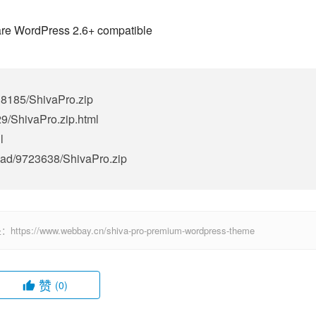
e WordPress 2.6+ compatible
538185/ShivaPro.zip
29/ShivaPro.zip.html
l
oad/9723638/ShivaPro.zip
.webbay.cn/shiva-pro-premium-wordpress-theme
赞
(0)