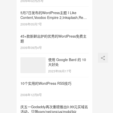
2009年02月25号
5月7日发布的WordPress主题 I Like
Content,Voodoo Empire 2,Inksplash,Red
Carbon,Carrington
2009年05月7号
45+款新鲜出炉的优秀的WordPress免费主
题
2009年09月4号
使用 Google Bard 的 10
大好处
2023年06月17号
10个实用的WordPress RSS技巧
2008年12月8号
庆五一Godaddy再次重磅推出0.99元买域名
活动，只限com/net/org/us/mobi/biz