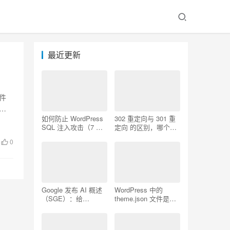
最近更新
软件
主
如何防止 WordPress
302 重定向与 301 重
SQL 注入攻击（7 个
定向 的区别，哪个更
技巧）
好用
0
Google 发布 AI 概述
WordPress 中的
（SGE）：给
theme.json 文件是什
WordPress 用户的 7
么以及如何使用它
个提示