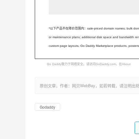
*以下产品不在降价范围内：
sale-priced domain names, bulk do
or maintenance plans; additional disk space and bandwidth re
custom page layouts, Go Daddy Marketplace products, posters, d
 Go Daddy致力于网络安全。请访问
GoDaddy.com
，在
原创文章，作者：网贝WebBay，如若转载，请注明出处：https://ww
Godaddy