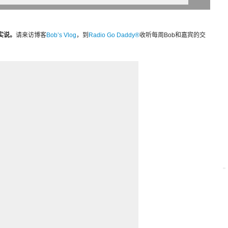
话实说。
请来访博客
Bob’s Vlog
，到
Radio Go Daddy®
收听每周Bob和嘉宾的交