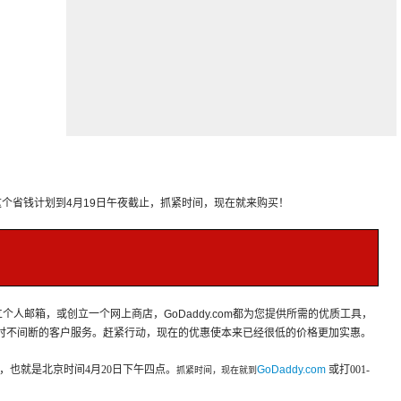
这个省钱计划到4月19日午夜截止，抓紧时间，现在就来购买！
立个人邮箱，
或创立一个网上商店，GoDaddy.com都为您提供所需的优质工具，
小时不间断的客户服务。赶紧行动，现在的优惠使本来已经很低的价格更加实惠。
夜，也就是北京时间
4
月
20
日下午四点。
GoDaddy.com
或打
001-
抓紧时间，现在就到