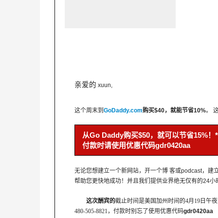
亲爱的
xuun,
这个周末到
GoDaddy.com
购买
$40
，就能节省10%
。 
从
Go Daddy购买$50
，就可以节省
15%
！
*
付款
时请使用优惠代码
gdr0420aa
无论您想建立一个新网站，开一个博 客或
podcast
，建
帮助您更快地成功！并且我们提供业界绝无仅有的24
这次酬宾的
截止时间是美国加州时间的
4
月
1
9日午
480-505-8821
，
付款时别忘了使用优惠代码
gdr0420aa