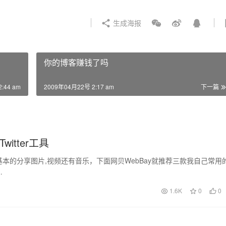
生成海报
你的博客赚钱了吗
:44 am
2009年04月22号 2:17 am
下一篇
witter工具
最基本的分享图片,视频还有音乐，下面网贝WebBay就推荐三款我自己常用
…
1.6K
0
0