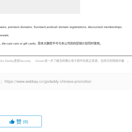
mains, premium domains, Sunrise/Landrush domain registrations, discounted memberships
newals;
ie-cast cars or gift cards.
周末大酬宾不可与本公司别的促销计划同时使用。
About 	Go Daddy
里按
Security 	Center
进一步了解怎样确认电子邮件的真正来源，怎样识别网络诈骗 	。
w.webbay.cn/godaddy-chinese-promotion
赞
(0)