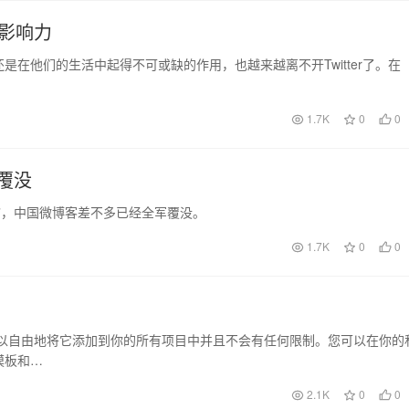
r的影响力
ter还是在他们的生活中起得不可或缺的作用，也越来越离不开Twitter了。在
1.7K
0
0
覆没
维护”，中国微博客差不多已经全军覆没。
1.7K
0
0
图标，您可以自由地将它添加到你的所有项目中并且不会有任何限制。您可以在你的
模板和…
2.1K
0
0