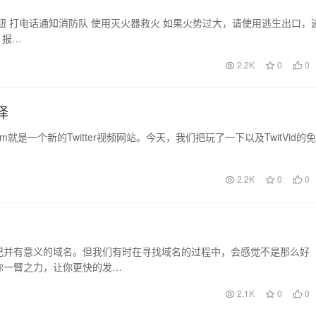
钮 打电话通知消防队 使用灭火器救火 如果火势过大，请使用逃生出口，
 报…
2.2K
0
0
择
com就是一个新的Twitter视频网站。今天，我们把玩了一下以及TwitVid的免
2.2K
0
0
记并有意义的域名。但我们有时在寻找域名的过程中，会感觉不是那么好
你一臂之力，让你更快的发…
2.1K
0
0