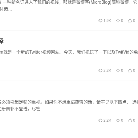
种新名词进入了我们的视线，那就是微博客(MicroBlog)简称微博。它
并付诸…
1.9K
0
0
择
com就是一个新的Twitter视频网站。今天，我们把玩了一下以及TwitVid的免
2.2K
0
0
名必须引起足够的重视。如果你不想重蹈覆辙的话，请牢记以下四点： 选
注册商都不靠谱。尽管…
2.2K
0
0