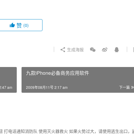
赞
(0)
生成海报
九款iPhone必备商务应用软件
:47 am
2009年08月11号 2:17 am
下一篇
钮 打电话通知消防队 使用灭火器救火 如果火势过大，请使用逃生出口，