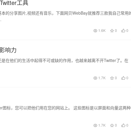
witter工具
最基本的分享图片,视频还有音乐，下面网贝WebBay就推荐三款我自己常用
…
1.6K
0
0
r的影响力
ter还是在他们的生活中起得不可或缺的作用，也越来越离不开Twitter了。在
1.7K
0
0
itter图标，您可以把他们用在您的网站上。 这些图标是以屏面和向量这两种
1.7K
0
0