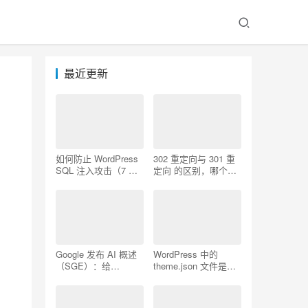
最近更新
如何防止 WordPress
302 重定向与 301 重
SQL 注入攻击（7 个
定向 的区别，哪个更
技巧）
好用
Google 发布 AI 概述
WordPress 中的
（SGE）：给
theme.json 文件是什
WordPress 用户的 7
么以及如何使用它
个提示