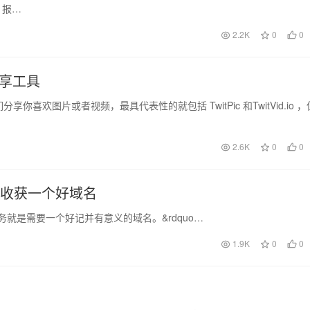
 报…
2.2K
0
0
分享工具
你喜欢图片或者视频，最具代表性的就包括 TwitPic 和TwitVid.io ，
2.6K
0
0
你收获一个好域名
就是需要一个好记并有意义的域名。&rdquo…
1.9K
0
0