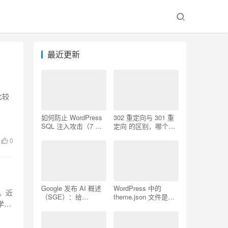
最近更新
比较
如何防止 WordPress
302 重定向与 301 重
SQL 注入攻击（7 个
定向 的区别，哪个更
技巧）
好用
0
Google 发布 AI 概述
WordPress 中的
。近
（SGE）：给
theme.json 文件是什
学习
WordPress 用户的 7
么以及如何使用它
个提示