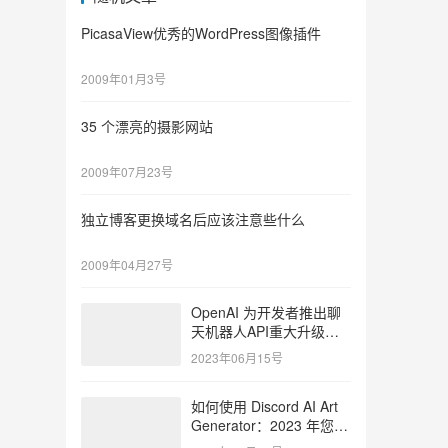
PicasaView优秀的WordPress图像插件
2009年01月3号
35 个漂亮的摄影网站
2009年07月23号
独立博客更换域名后应该注意些什么
2009年04月27号
OpenAI 为开发者推出聊
天机器人API重大升级，
同时降低价格
2023年06月15号
如何使用 Discord AI Art
Generator：2023 年您应
该加入的 7 个服务器