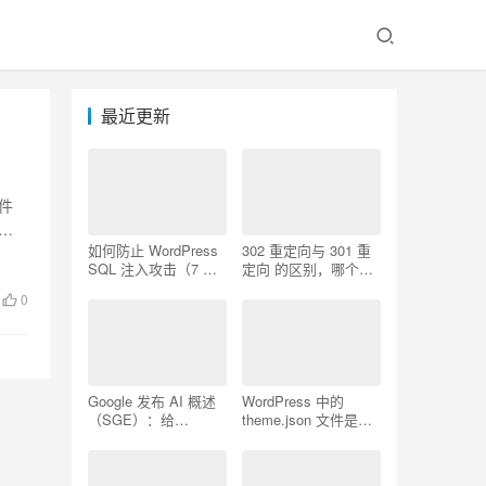
最近更新
软件
主
如何防止 WordPress
302 重定向与 301 重
SQL 注入攻击（7 个
定向 的区别，哪个更
技巧）
好用
0
Google 发布 AI 概述
WordPress 中的
（SGE）：给
theme.json 文件是什
WordPress 用户的 7
么以及如何使用它
个提示