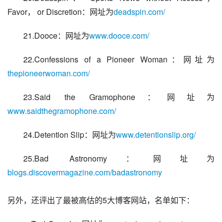
Favor， or Discretion：网址为
deadspin.com/
21.Dooce：网址为
www.dooce.com/
22.Confessions of a Pioneer Woman：网址为
thepioneerwoman.com/
23.Said the Gramophone：网址为
www.saidthegramophone.com/
24.Detention Slip：网址为
www.detentionslip.org/
25.Bad Astronomy：网址为
blogs.discovermagazine.com/badastronomy
另外，还评出了最被高估的5大博客网站，名单如下：