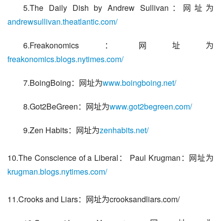
5.The Daily Dish by Andrew Sullivan：网址为
andrewsullivan.theatlantic.com/
6.Freakonomics：网址为
freakonomics.blogs.nytimes.com/
7.BoingBoing：网址为
www.boingboing.net/
8.Got2BeGreen：网址为
www.got2begreen.com/
9.Zen Habits：网址为
zenhabits.net/
10.The Conscience of a Liberal： Paul Krugman：网址为
krugman.blogs.nytimes.com/
11.Crooks and Liars：网址为crooksandliars.com/