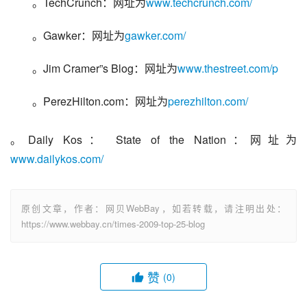
。TechCrunch：网址为
www.techcrunch.com/
。Gawker：网址为
gawker.com/
。Jim Cramer”s Blog：网址为
www.thestreet.com/p
。PerezHilton.com：网址为
perezhilton.com/
。Daily Kos： State of the Nation：网址为
www.dailykos.com/
原创文章，作者：网贝WebBay，如若转载，请注明出处：
https://www.webbay.cn/times-2009-top-25-blog
赞
(0)