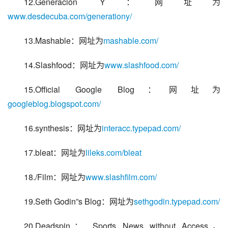
12.Generación Y：网址为
www.desdecuba.com/generationy/
13.Mashable：网址为
mashable.com/
14.Slashfood：网址为
www.slashfood.com/
15.Official Google Blog：网址为
googleblog.blogspot.com/
16.synthesis：网址为
interacc.typepad.com/
17.bleat：网址为
lileks.com/bleat
18./Film：网址为
www.slashfilm.com/
19.Seth Godin”s Blog：网址为
sethgodin.typepad.com/
20.Deadspin： Sports News without Access， 