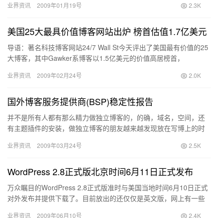
业界资讯
2009年01月19号
2.3K
美国25大最具价值博客网站出炉 榜首估值1.7亿美元
导语：著名科技博客网站24/7 Wall St今天评出了美国最有价值的25
大博客，其中Gawker系博客以1.5亿美元的价值高居榜首，
Huffington Post和TechCru…
业界资讯
2009年02月24号
2.0K
国外博客服务提供商(BSP)稳定性报告
并不是所有人都有那么精力做独立博客的，的确，域名，空间，还
有主题插件的安装，做独立博客的朋友越来越发现放在写博上的时
间越来越少。许多写博客的人不愿意自己打理博客，他们常使用博
业界资讯
2009年03月24号
2.5K
客服务…
WordPress 2.8正式版北京时间6月11日正式发布
万众瞩目的WordPress 2.8正式版准时与美国当地时间6月10日正式
对外发布并提供下载了。目前放出的还仅仅是英文版，网上有一些
中文包出现，，建议大家还是耐心等待 WordPr…
业界资讯
2009年06月10号
2.4K