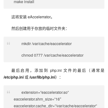
make install
这将安装 eAccelerrator。
然后创建用于存放的临时文件夹：
mkdir /var/cache/eaccelerator
chmod 0777 /var/cache/eaccelerator
最后启用，添加到 php.ini 文件的最后（通常是 
/etc/php.ini
 或 
/usr/lib/php.ini
）：
extension=”eaccelerator.so”
eaccelerator.shm_size=”16″
eaccelerator.cache_dir=”/var/cache/eaccelerator”