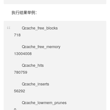
执行结果举例：
Qcache_free_blocks
718
Qcache_free_memory
13004008
Qcache_hits
780759
Qcache_inserts
56292
Qcache_lowmem_prunes
0