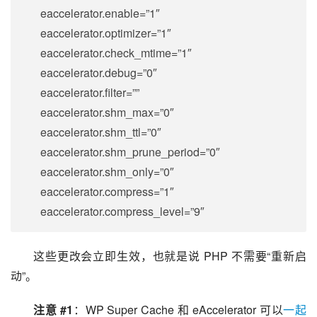
eaccelerator.enable=”1″
eaccelerator.optimizer=”1″
eaccelerator.check_mtime=”1″
eaccelerator.debug=”0″
eaccelerator.filter=””
eaccelerator.shm_max=”0″
eaccelerator.shm_ttl=”0″
eaccelerator.shm_prune_period=”0″
eaccelerator.shm_only=”0″
eaccelerator.compress=”1″
eaccelerator.compress_level=”9″
这些更改会立即生效，也就是说 PHP 不需要“重新启
动”。
注意 #1
：WP Super Cache 和 eAccelerator 可以
一起